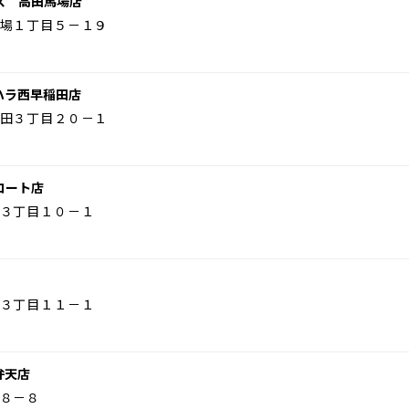
ス 高田馬場店
場１丁目５－１９
ハラ西早稲田店
田３丁目２０－１
コート店
３丁目１０－１
３丁目１１－１
弁天店
８－８