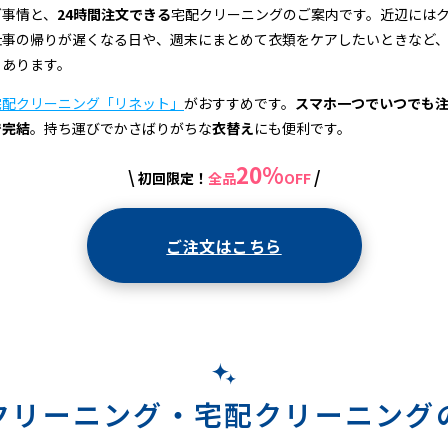
グ事情と、
24時間注文できる
宅配クリーニングのご案内です。近辺には
仕事の帰りが遅くなる日や、週末にまとめて衣類をケアしたいときなど
もあります。
宅配クリーニング「リネット」
がおすすめです。
スマホ一つでいつでも
で完結
。持ち運びでかさばりがちな
衣替え
にも便利です。
20%
\
/
初回限定！
全品
OFF
ご注文はこちら
クリーニング・
宅配クリーニング