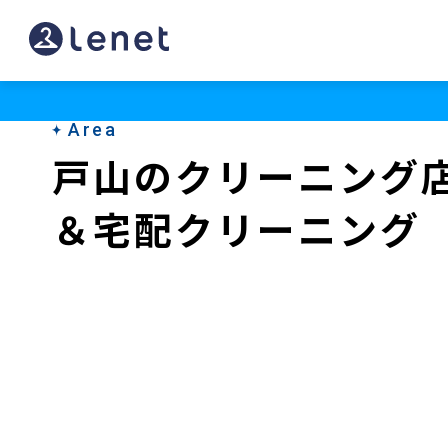
戸
山
の
Area
ク
戸山のクリーニング
リ
＆宅配クリーニング
ー
ニ
ン
グ
店
＆