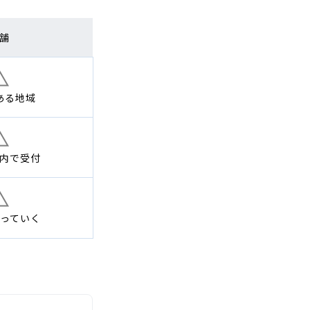
舗
ある地域
内で
受付
っていく