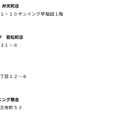
 弁天町店
１－１０サンイング早稲田１階
グ 若松町店
３１－８
丁目１２－６
ニング商会
王寺町５３