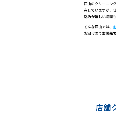
宅
戸山のクリーニン
在していますが、
配
込みが難しい
場面
ク
そんな戸山では、
お届けまで
玄関先
リ
ー
ニ
ン
グ
店舗