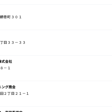
鶴巻町３０１
丁目３３－３３
株式会社
８－１
ニング商会
田２丁目２１－１