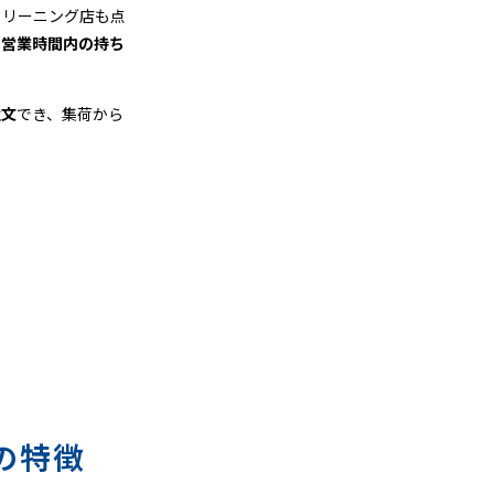
クリーニング店も点
、
営業時間内の持ち
注文
でき、集荷から
の特徴