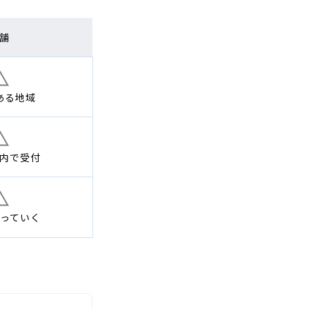
舗
ある地域
内で
受付
っていく