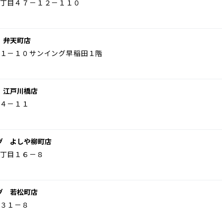
丁目４７－１２－１１０
 弁天町店
１－１０サンイング早稲田１階
 江戸川橋店
４－１１
グ よしや柳町店
丁目１６－８
グ 若松町店
３１－８