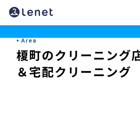
榎
町
の
Area
ク
榎町のクリーニング
リ
＆宅配クリーニング
ー
ニ
ン
グ
店
＆