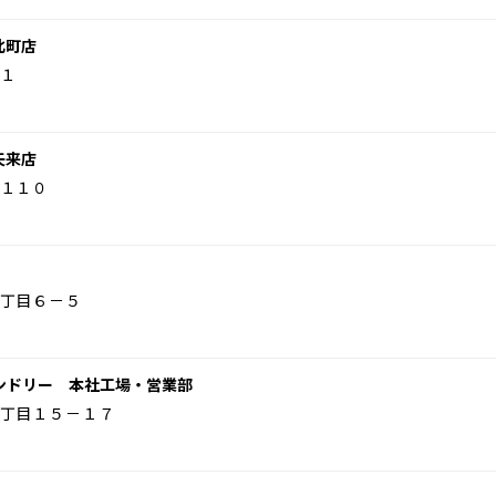
北町店
１
矢来店
１１０
丁目６－５
ンドリー 本社工場・営業部
丁目１５－１７