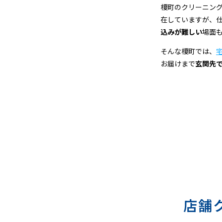
宅
榎町のクリーニン
在していますが、
配
込みが難しい
場面
ク
そんな榎町では、
お届けまで
玄関先
リ
ー
ニ
ン
グ
店舗