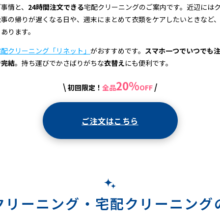
グ事情と、
24時間注文できる
宅配クリーニングのご案内です。近辺には
仕事の帰りが遅くなる日や、週末にまとめて衣類をケアしたいときなど
もあります。
宅配クリーニング「リネット」
がおすすめです。
スマホ一つでいつでも
で完結
。持ち運びでかさばりがちな
衣替え
にも便利です。
20%
\
/
初回限定！
全品
OFF
ご注文はこちら
クリーニング・
宅配クリーニング