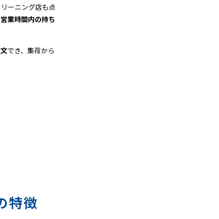
クリーニング店も点
、
営業時間内の持ち
注文
でき、集荷から
の特徴