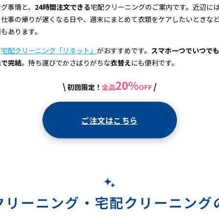
ング事情と、
24時間注文できる
宅配クリーニングのご案内です。近辺に
、仕事の帰りが遅くなる日や、週末にまとめて衣類をケアしたいときな
面もあります。
、
宅配クリーニング「リネット」
がおすすめです。
スマホ一つでいつで
先で完結
。持ち運びでかさばりがちな
衣替え
にも便利です。
20%
\
/
初回限定！
全品
OFF
ご注文はこちら
クリーニング・
宅配クリーニング