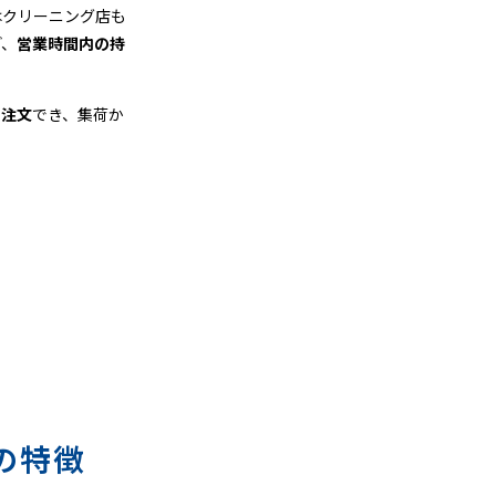
はクリーニング店も
ど、
営業時間内の持
も注文
でき、集荷か
の特徴