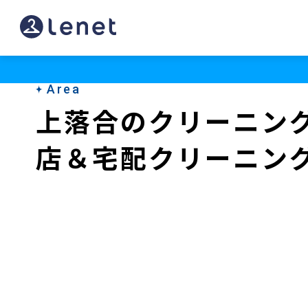
上
落
合
Area
の
上落合のクリーニン
ク
店＆宅配クリーニン
リ
ー
ニ
ン
グ
店