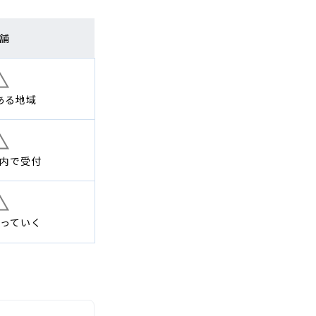
舗
ある地域
内で
受付
っていく