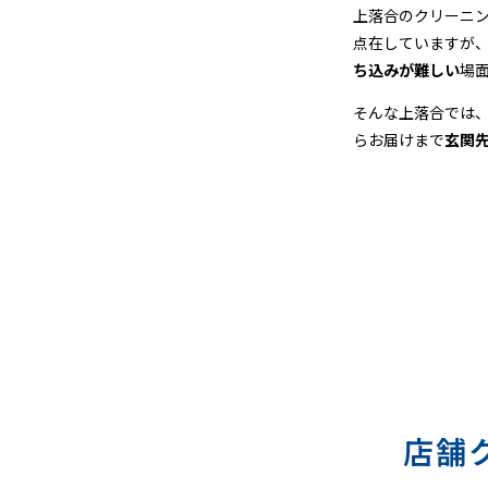
＆
上落合のクリーニ
点在していますが
宅
ち込みが難しい
場
配
そんな上落合では
らお届けまで
玄関
ク
リ
ー
ニ
ン
グ
店舗