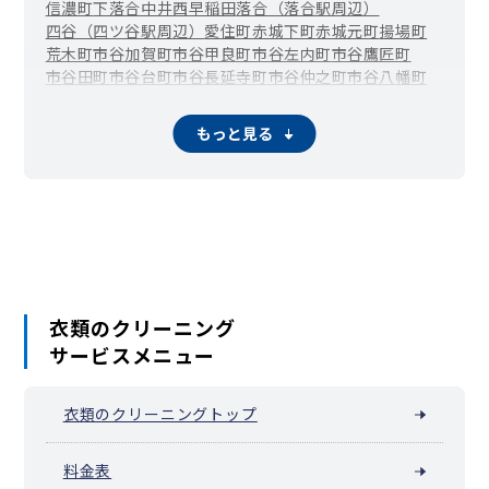
信濃町
下落合
中井
西早稲田
落合（落合駅周辺）
四谷（四ツ谷駅周辺）
愛住町
赤城下町
赤城元町
揚場町
荒木町
市谷加賀町
市谷甲良町
市谷左内町
市谷鷹匠町
市谷田町
市谷台町
市谷長延寺町
市谷仲之町
市谷八幡町
市谷船河原町
市谷本村町
市谷薬王寺町
市谷柳町（牛込柳町）
市谷山伏町
岩戸町
榎町
改代町
もっと見る
神楽河岸
霞ケ丘町（国立競技場駅周辺）
片町
歌舞伎町
上落合
河田町
喜久井町
北新宿
北山伏町
細工町
左門町
三栄町
下宮比町
白銀町
新小川町
水道町
須賀町
住吉町・曙橋
箪笥町（牛込神楽坂駅周辺）
築地町
津久戸町
筑土八幡町
天神町
戸塚町
富久町
戸山
内藤町
中落合
中里町
中町
納戸町
西落合（落合南長崎駅周辺）
西五軒町
二十騎町
馬場下町
払方町
東榎町
東五軒町
百人町・大久保
袋町
舟町
弁天町
本塩町
南榎町
南町
南元町
衣類のクリーニング
南山伏町
山吹町
矢来町
横寺町
余丁町
四谷坂町
若葉
若松町
サービスメニュー
若宮町
早稲田鶴巻町
早稲田南町
早稲田町
衣類のクリーニングトップ
料金表