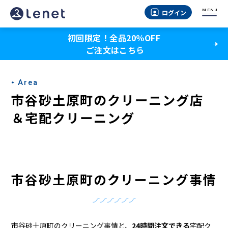
市
MENU
ログイン
谷
初回限定！全品20％OFF
砂
ご注文はこちら
土
原
Area
町
市谷砂土原町のクリーニング店
の
＆宅配クリーニング
ク
リ
ー
市谷砂土原町のクリーニング事情
ニ
ン
市谷砂土原町のクリーニング事情と、
24時間注文できる
宅配ク