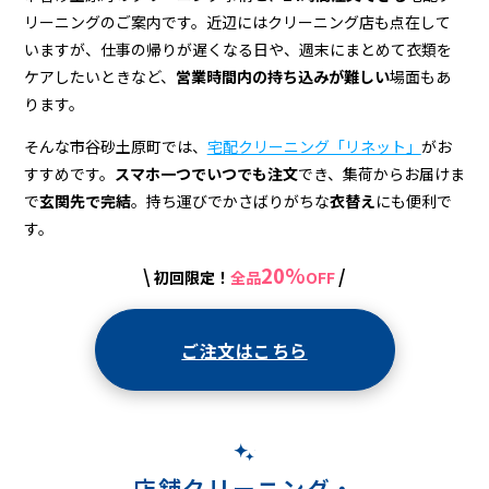
グ
リーニングのご案内です。近辺にはクリーニング店も点在して
店
いますが、仕事の帰りが遅くなる日や、週末にまとめて衣類を
＆
ケアしたいときなど、
営業時間内の持ち込みが難しい
場面もあ
ります。
宅
そんな市谷砂土原町では、
宅配クリーニング「リネット」
がお
配
すすめです。
スマホ一つでいつでも注文
でき、集荷からお届けま
ク
で
玄関先で完結
。持ち運びでかさばりがちな
衣替え
にも便利で
リ
す。
ー
20%
\
/
初回限定！
全品
OFF
ニ
ン
ご注文はこちら
グ
店舗クリーニング・