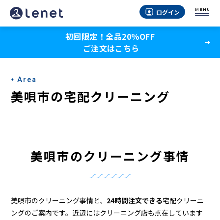
美
MENU
ログイン
唄
初回限定！全品20％OFF
市
ご注文はこちら
の
ク
Area
リ
美唄市の宅配クリーニング
ー
ニ
ン
美唄市のクリーニング事情
グ
店
＆
美唄市のクリーニング事情と、
24時間注文できる
宅配クリーニ
ングのご案内です。近辺にはクリーニング店も点在しています