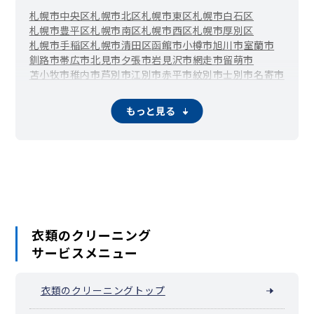
札幌市中央区
札幌市北区
札幌市東区
札幌市白石区
札幌市豊平区
札幌市南区
札幌市西区
札幌市厚別区
札幌市手稲区
札幌市清田区
函館市
小樽市
旭川市
室蘭市
釧路市
帯広市
北見市
夕張市
岩見沢市
網走市
留萌市
苫小牧市
稚内市
芦別市
江別市
赤平市
紋別市
士別市
名寄市
三笠市
根室市
千歳市
滝川市
砂川市
歌志内市
深川市
富良野市
登別市
恵庭市
伊達市
北広島市
石狩市
北斗市
もっと見る
当別町
新篠津村
松前町
福島町
知内町
木古内町
七飯町
鹿部町
森町
八雲町
長万部町
江差町
上ノ国町
厚沢部町
乙部町
奥尻町
今金町
せたな町
島牧村
寿都町
黒松内町
蘭越町
ニセコ町
真狩村
留寿都村
喜茂別町
京極町
倶知安町
共和町
岩内町
泊村
神恵内村
積丹町
古平町
仁木町
余市町
赤井川村
南幌町
奈井江町
上砂川町
由仁町
長沼町
栗山町
月形町
浦臼町
新十津川町
妹背牛町
秩父別町
雨竜町
北竜町
沼田町
鷹栖町
東神楽町
当麻町
比布町
愛別町
上川町
東川町
衣類のクリーニング
美瑛町
上富良野町
中富良野町
南富良野町
占冠村
和寒町
サービスメニュー
剣淵町
下川町
美深町
音威子府村
中川町
幌加内町
増毛町
小平町
苫前町
羽幌町
初山別村
遠別町
天塩町
猿払村
浜頓別町
中頓別町
枝幸町
豊富町
礼文町
利尻町
利尻富士町
衣類のクリーニングトップ
幌延町
美幌町
津別町
斜里町
清里町
小清水町
訓子府町
置戸町
佐呂間町
遠軽町
湧別町
滝上町
興部町
西興部村