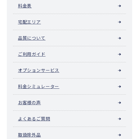
雄武町
大空町
豊浦町
壮瞥町
白老町
厚真町
洞爺湖町
安平町
料金表
むかわ町
日高町
平取町
新冠町
浦河町
様似町
えりも町
新ひだか町
音更町
士幌町
上士幌町
鹿追町
新得町
清水町
宅配エリア
芽室町
中札内村
更別村
大樹町
広尾町
幕別町
池田町
豊頃町
本別町
足寄町
陸別町
浦幌町
釧路町
厚岸町
浜中町
標茶町
弟子屈町
鶴居村
白糠町
別海町
中標津町
標津町
羅臼町
品質について
色丹村
泊村
留夜別村
留別村
紗那村
蘂取村
ご利用ガイド
オプションサービス
料金シミュレーター
お客様の声
よくあるご質問
取扱除外品