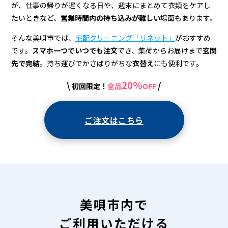
宅
が、仕事の帰りが遅くなる日や、週末にまとめて衣類をケアし
配
たいときなど、
営業時間内の持ち込みが難しい
場面もあります。
ク
そんな美唄市では、
宅配クリーニング「リネット」
がおすすめ
リ
です。
スマホ一つでいつでも注文
でき、集荷からお届けまで
玄関
先で完結
。持ち運びでかさばりがちな
衣替え
にも便利です。
ー
20%
\
/
初回限定！
全品
OFF
ニ
ン
ご注文はこちら
グ
美唄市内で
ご利用いただける