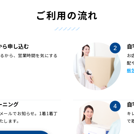
ご利用の流れ
から申し込む
自
めるから、営業時間を気にする
お
配
梱
ーニング
自
メールでお知らせ。1着1着丁
キ
たします。
で