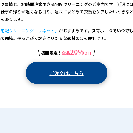
ング事情と、
24時間注文できる
宅配クリーニングのご案内です。近辺に
、仕事の帰りが遅くなる日や、週末にまとめて衣類をケアしたいときな
面もあります。
、
宅配クリーニング「リネット」
がおすすめです。
スマホ一つでいつで
先で完結
。持ち運びでかさばりがちな
衣替え
にも便利です。
20%
\
/
初回限定！
全品
OFF
ご注文はこちら