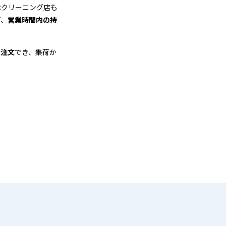
はクリーニング店も
ど、
営業時間内の持
も注文
でき、集荷か