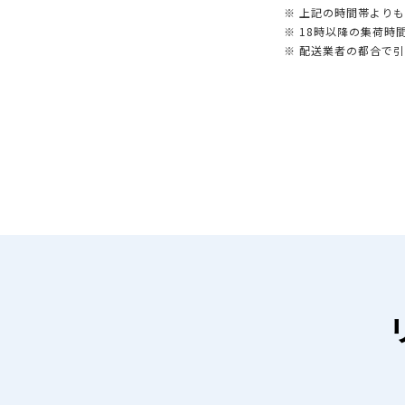
※ 上記の時間帯より
※ 18時以降の集荷
※ 配送業者の都合で