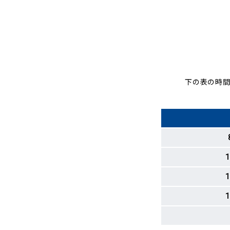
下の表の時間
1
1
1