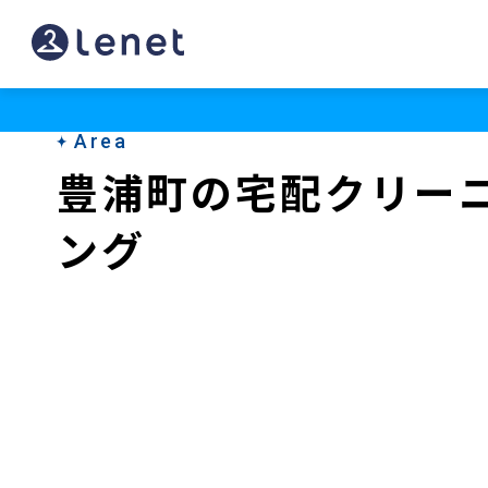
豊
浦
町
Area
の
豊浦町の宅配クリー
ク
ング
リ
ー
ニ
ン
グ
店