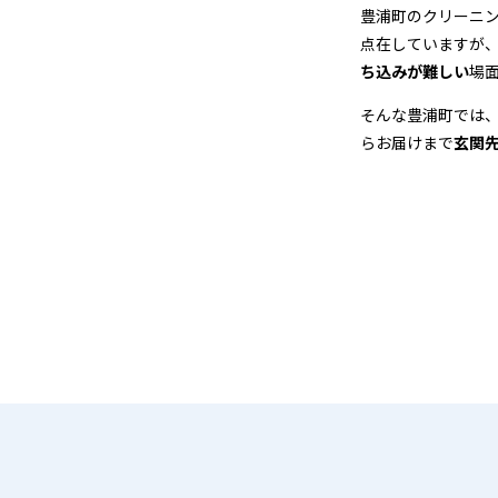
＆
豊浦町のクリーニ
点在していますが
宅
ち込みが難しい
場
配
そんな豊浦町では
らお届けまで
玄関
ク
リ
ー
ニ
ン
グ