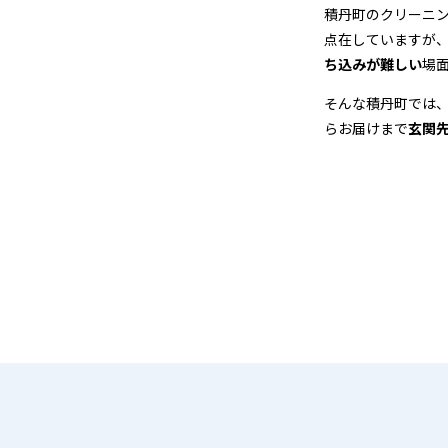
＆
積丹町のクリーニ
点在していますが
宅
ち込みが難しい
場
配
そんな積丹町では
らお届けまで
玄関
ク
リ
ー
ニ
ン
グ