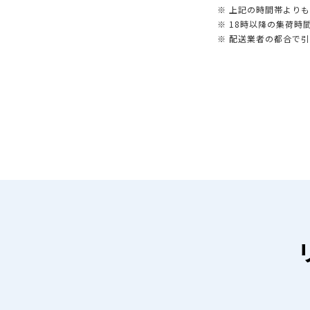
※ 上記の時間帯より
※ 18時以降の集荷
※ 配送業者の都合で