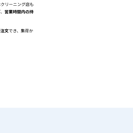
はクリーニング店も
ど、
営業時間内の持
も注文
でき、集荷か