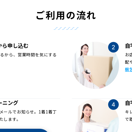
ご利用の流れ
から申し込む
自
めるから、営業時間を気にする
お
配
梱
ーニング
自
メールでお知らせ。1着1着丁
キ
たします。
で