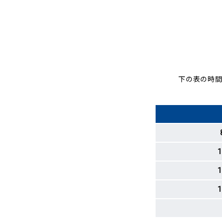
下の表の時間
1
1
1