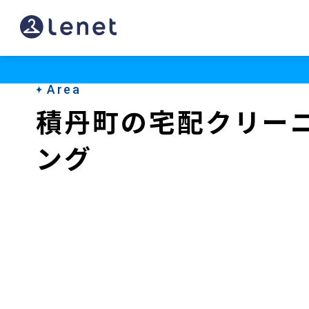
積
丹
町
Area
の
積丹町の宅配クリー
ク
ング
リ
ー
ニ
ン
グ
店