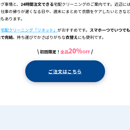
ング事情と、
24時間注文できる
宅配クリーニングのご案内です。近辺に
、仕事の帰りが遅くなる日や、週末にまとめて衣類をケアしたいときな
面もあります。
、
宅配クリーニング「リネット」
がおすすめです。
スマホ一つでいつで
先で完結
。持ち運びでかさばりがちな
衣替え
にも便利です。
20%
\
/
初回限定！
全品
OFF
ご注文はこちら