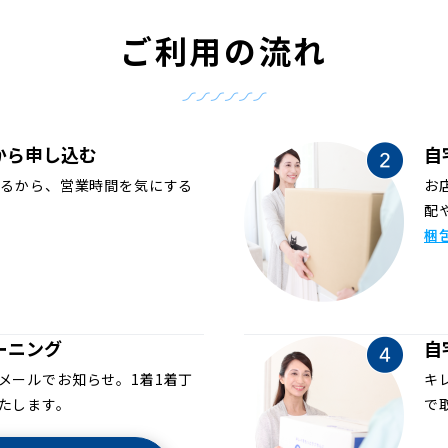
ご利用の流れ
から申し込む
自
めるから、営業時間を気にする
お
配
梱
ーニング
自
メールでお知らせ。1着1着丁
キ
たします。
で