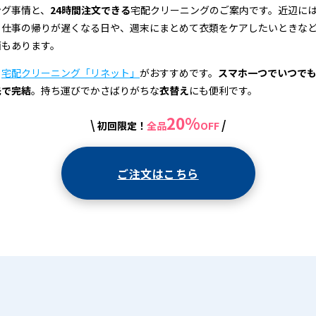
ング事情と、
24時間注文できる
宅配クリーニングのご案内です。近辺に
、仕事の帰りが遅くなる日や、週末にまとめて衣類をケアしたいときな
面もあります。
、
宅配クリーニング「リネット」
がおすすめです。
スマホ一つでいつで
先で完結
。持ち運びでかさばりがちな
衣替え
にも便利です。
20%
\
/
初回限定！
全品
OFF
ご注文はこちら