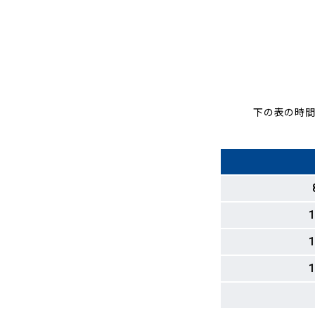
下の表の時間
1
1
1