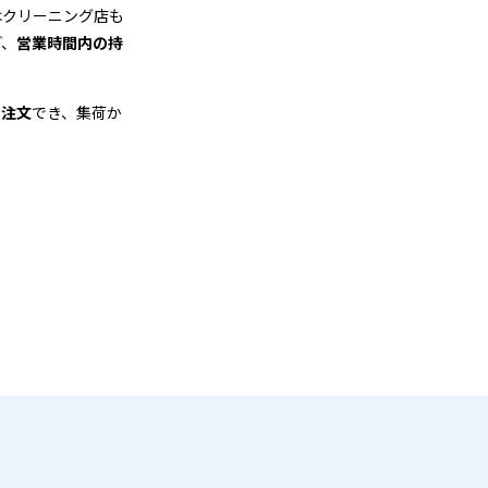
はクリーニング店も
ど、
営業時間内の持
も注文
でき、集荷か