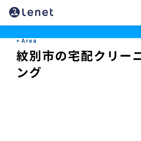
紋
別
市
Area
の
紋別市の宅配クリー
ク
ング
リ
ー
ニ
ン
グ
店