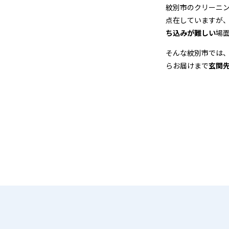
＆
紋別市のクリーニ
点在していますが
宅
ち込みが難しい
場
配
そんな紋別市では
らお届けまで
玄関
ク
リ
ー
ニ
ン
グ