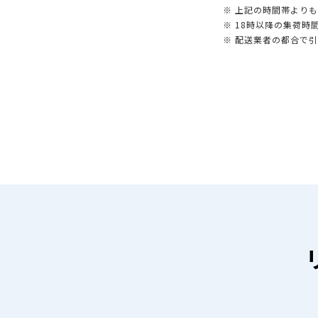
※ 上記の時間帯より
※ 18時以降の集荷
※ 配送業者の都合で