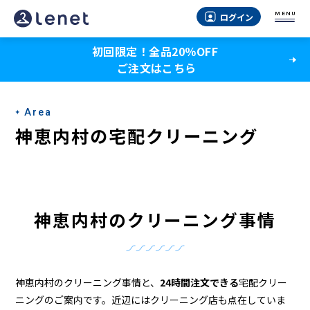
神
MENU
ログイン
恵
初回限定！全品20％OFF
内
ご注文はこちら
村
の
Area
ク
神恵内村の宅配クリーニング
リ
ー
ニ
神恵内村のクリーニング事情
ン
グ
店
神恵内村のクリーニング事情と、
24時間注文できる
宅配クリー
ニングのご案内です。近辺にはクリーニング店も点在していま