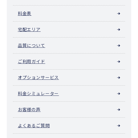
佐呂間町
遠軽町
湧別町
滝上町
興部町
西興部村
雄武町
大空町
豊浦町
壮瞥町
白老町
厚真町
洞爺湖町
安平町
料金表
むかわ町
日高町
平取町
新冠町
浦河町
様似町
えりも町
新ひだか町
音更町
士幌町
上士幌町
鹿追町
新得町
清水町
宅配エリア
芽室町
中札内村
更別村
大樹町
広尾町
幕別町
池田町
豊頃町
本別町
足寄町
陸別町
浦幌町
釧路町
厚岸町
浜中町
標茶町
弟子屈町
鶴居村
白糠町
別海町
中標津町
標津町
羅臼町
品質について
色丹村
泊村
留夜別村
留別村
紗那村
蘂取村
ご利用ガイド
オプションサービス
料金シミュレーター
お客様の声
よくあるご質問