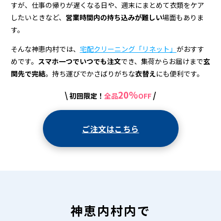
＆
すが、仕事の帰りが遅くなる日や、週末にまとめて衣類をケア
宅
したいときなど、
営業時間内の持ち込みが難しい
場面もありま
す。
配
ク
そんな神恵内村では、
宅配クリーニング「リネット」
がおすす
めです。
スマホ一つでいつでも注文
でき、集荷からお届けまで
玄
リ
関先で完結
。持ち運びでかさばりがちな
衣替え
にも便利です。
ー
20%
\
/
初回限定！
全品
OFF
ニ
ン
ご注文はこちら
グ
神恵内村内で