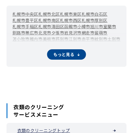
札幌市中央区
札幌市北区
札幌市東区
札幌市白石区
札幌市豊平区
札幌市南区
札幌市西区
札幌市厚別区
札幌市手稲区
札幌市清田区
函館市
小樽市
旭川市
室蘭市
釧路市
帯広市
北見市
夕張市
岩見沢市
網走市
留萌市
苫小牧市
稚内市
美唄市
芦別市
江別市
赤平市
紋別市
士別市
名寄市
三笠市
根室市
千歳市
滝川市
砂川市
歌志内市
深川市
富良野市
登別市
恵庭市
伊達市
北広島市
石狩市
北斗市
もっと見る
当別町
新篠津村
松前町
福島町
知内町
木古内町
七飯町
鹿部町
森町
八雲町
長万部町
江差町
上ノ国町
厚沢部町
乙部町
奥尻町
今金町
せたな町
島牧村
寿都町
黒松内町
蘭越町
ニセコ町
真狩村
留寿都村
喜茂別町
京極町
倶知安町
共和町
岩内町
泊村
積丹町
古平町
仁木町
余市町
赤井川村
南幌町
奈井江町
上砂川町
由仁町
長沼町
栗山町
月形町
浦臼町
新十津川町
妹背牛町
秩父別町
雨竜町
北竜町
沼田町
鷹栖町
東神楽町
当麻町
比布町
愛別町
上川町
東川町
美瑛町
衣類のクリーニング
上富良野町
中富良野町
南富良野町
占冠村
和寒町
剣淵町
サービスメニュー
下川町
美深町
音威子府村
中川町
幌加内町
増毛町
小平町
苫前町
羽幌町
初山別村
遠別町
天塩町
猿払村
浜頓別町
中頓別町
枝幸町
豊富町
礼文町
利尻町
利尻富士町
幌延町
衣類のクリーニングトップ
美幌町
津別町
斜里町
清里町
小清水町
訓子府町
置戸町