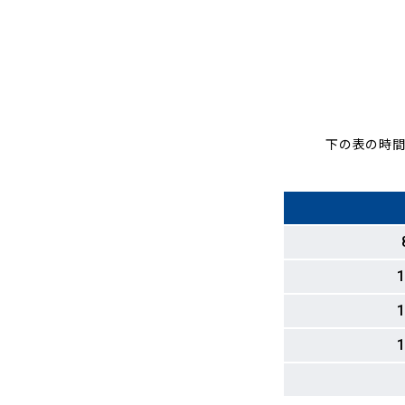
下の表の時間
1
1
1