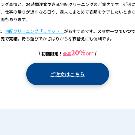
ニング事情と、
24時間注文できる
宅配クリーニングのご案内です。近辺
が、仕事の帰りが遅くなる日や、週末にまとめて衣類をケアしたいとき
場面もあります。
は、
宅配クリーニング「リネット」
がおすすめです。
スマホ一つでいつ
関先で完結
。持ち運びでかさばりがちな
衣替え
にも便利です。
20%
\
/
初回限定！
全品
OFF
ご注文はこちら