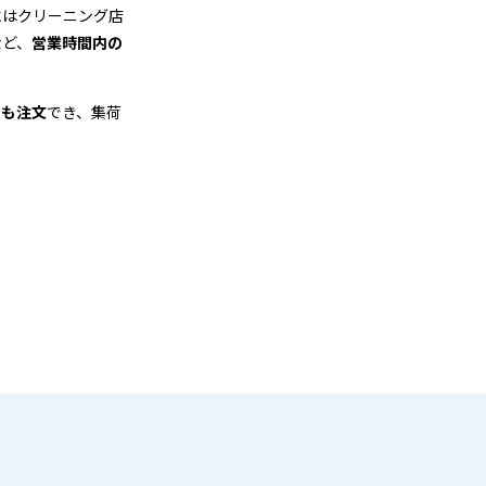
にはクリーニング店
など、
営業時間内の
でも注文
でき、集荷