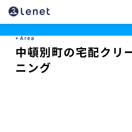
中
頓
別
Area
町
中頓別町の宅配クリ
の
ニング
ク
リ
ー
ニ
ン
グ