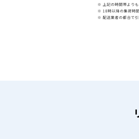
※ 上記の時間帯より
※ 18時以降の集荷
※ 配送業者の都合で