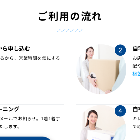
ご利用の流れ
から申し込む
自
めるから、営業時間を気にする
お
配
梱
ーニング
自
メールでお知らせ。1着1着丁
キ
たします。
で