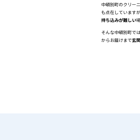
店
中頓別町のクリー
も点在しています
＆
持ち込みが難しい
宅
そんな中頓別町で
からお届けまで
玄
配
ク
リ
ー
ニ
ン
グ