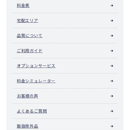
大空町
豊浦町
壮瞥町
白老町
厚真町
洞爺湖町
安平町
料金表
むかわ町
日高町
平取町
新冠町
浦河町
様似町
えりも町
新ひだか町
音更町
士幌町
上士幌町
鹿追町
新得町
清水町
宅配エリア
芽室町
中札内村
更別村
大樹町
広尾町
幕別町
池田町
豊頃町
本別町
足寄町
陸別町
浦幌町
釧路町
厚岸町
浜中町
標茶町
弟子屈町
鶴居村
白糠町
別海町
中標津町
標津町
羅臼町
品質について
色丹村
泊村
留夜別村
留別村
紗那村
蘂取村
ご利用ガイド
オプションサービス
料金シミュレーター
お客様の声
よくあるご質問
取扱除外品