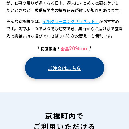
宅
が、仕事の帰りが遅くなる日や、週末にまとめて衣類をケアし
配
たいときなど、
営業時間内の持ち込みが難しい
場面もあります。
ク
そんな京極町では、
宅配クリーニング「リネット」
がおすすめ
リ
です。
スマホ一つでいつでも注文
でき、集荷からお届けまで
玄関
先で完結
。持ち運びでかさばりがちな
衣替え
にも便利です。
ー
20%
\
/
初回限定！
全品
OFF
ニ
ン
ご注文はこちら
グ
京極町内で
ご利用いただける