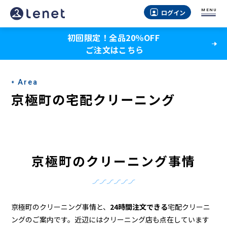
京
MENU
ログイン
極
初回限定！全品20％OFF
町
ご注文はこちら
の
ク
Area
リ
京極町の宅配クリーニング
ー
ニ
ン
京極町のクリーニング事情
グ
店
＆
京極町のクリーニング事情と、
24時間注文できる
宅配クリーニ
ングのご案内です。近辺にはクリーニング店も点在しています