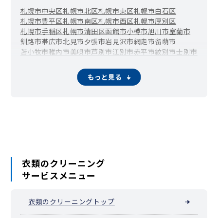
札幌市中央区
札幌市北区
札幌市東区
札幌市白石区
札幌市豊平区
札幌市南区
札幌市西区
札幌市厚別区
札幌市手稲区
札幌市清田区
函館市
小樽市
旭川市
室蘭市
釧路市
帯広市
北見市
夕張市
岩見沢市
網走市
留萌市
苫小牧市
稚内市
美唄市
芦別市
江別市
赤平市
紋別市
士別市
名寄市
三笠市
根室市
千歳市
滝川市
砂川市
歌志内市
深川市
富良野市
登別市
恵庭市
伊達市
北広島市
石狩市
北斗市
もっと見る
当別町
新篠津村
松前町
福島町
知内町
木古内町
七飯町
鹿部町
森町
八雲町
長万部町
江差町
上ノ国町
厚沢部町
乙部町
奥尻町
今金町
せたな町
島牧村
寿都町
黒松内町
蘭越町
ニセコ町
真狩村
留寿都村
喜茂別町
倶知安町
共和町
岩内町
泊村
神恵内村
積丹町
古平町
仁木町
余市町
赤井川村
南幌町
奈井江町
上砂川町
由仁町
長沼町
栗山町
月形町
浦臼町
新十津川町
妹背牛町
秩父別町
雨竜町
北竜町
沼田町
鷹栖町
東神楽町
当麻町
比布町
愛別町
上川町
東川町
美瑛町
衣類のクリーニング
上富良野町
中富良野町
南富良野町
占冠村
和寒町
剣淵町
サービスメニュー
下川町
美深町
音威子府村
中川町
幌加内町
増毛町
小平町
苫前町
羽幌町
初山別村
遠別町
天塩町
猿払村
浜頓別町
中頓別町
枝幸町
豊富町
礼文町
利尻町
利尻富士町
幌延町
衣類のクリーニングトップ
美幌町
津別町
斜里町
清里町
小清水町
訓子府町
置戸町
佐呂間町
遠軽町
湧別町
滝上町
興部町
西興部村
雄武町