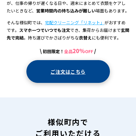
宅
が、仕事の帰りが遅くなる日や、週末にまとめて衣類をケアし
配
たいときなど、
営業時間内の持ち込みが難しい
場面もあります。
ク
そんな様似町では、
宅配クリーニング「リネット」
がおすすめ
リ
です。
スマホ一つでいつでも注文
でき、集荷からお届けまで
玄関
先で完結
。持ち運びでかさばりがちな
衣替え
にも便利です。
ー
20%
\
/
初回限定！
全品
OFF
ニ
ン
ご注文はこちら
グ
様似町内で
ご利用いただける