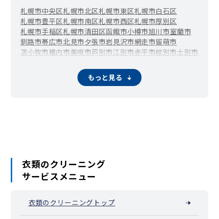
札幌市中央区
札幌市北区
札幌市東区
札幌市白石区
札幌市豊平区
札幌市南区
札幌市西区
札幌市厚別区
札幌市手稲区
札幌市清田区
函館市
小樽市
旭川市
室蘭市
釧路市
帯広市
北見市
夕張市
岩見沢市
網走市
留萌市
苫小牧市
稚内市
美唄市
芦別市
江別市
赤平市
紋別市
士別市
名寄市
三笠市
根室市
千歳市
滝川市
砂川市
歌志内市
深川市
富良野市
登別市
恵庭市
伊達市
北広島市
石狩市
北斗市
もっと見る
当別町
新篠津村
松前町
福島町
知内町
木古内町
七飯町
鹿部町
森町
八雲町
長万部町
江差町
上ノ国町
厚沢部町
乙部町
奥尻町
今金町
せたな町
島牧村
寿都町
黒松内町
蘭越町
ニセコ町
真狩村
留寿都村
喜茂別町
京極町
倶知安町
共和町
岩内町
泊村
神恵内村
積丹町
古平町
仁木町
余市町
赤井川村
南幌町
奈井江町
上砂川町
由仁町
長沼町
栗山町
月形町
浦臼町
新十津川町
妹背牛町
秩父別町
雨竜町
北竜町
沼田町
鷹栖町
東神楽町
当麻町
比布町
愛別町
上川町
東川町
衣類のクリーニング
美瑛町
上富良野町
中富良野町
南富良野町
占冠村
和寒町
サービスメニュー
剣淵町
下川町
美深町
音威子府村
中川町
幌加内町
増毛町
小平町
苫前町
羽幌町
初山別村
遠別町
天塩町
猿払村
浜頓別町
中頓別町
枝幸町
豊富町
礼文町
利尻町
利尻富士町
衣類のクリーニングトップ
幌延町
美幌町
津別町
斜里町
清里町
小清水町
訓子府町
置戸町
佐呂間町
遠軽町
湧別町
滝上町
興部町
西興部村