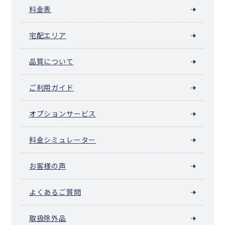
雄武町
大空町
豊浦町
壮瞥町
白老町
厚真町
洞爺湖町
安平町
料金表
むかわ町
日高町
平取町
新冠町
浦河町
えりも町
新ひだか町
音更町
士幌町
上士幌町
鹿追町
新得町
清水町
芽室町
宅配エリア
中札内村
更別村
大樹町
広尾町
幕別町
池田町
豊頃町
本別町
足寄町
陸別町
浦幌町
釧路町
厚岸町
浜中町
標茶町
弟子屈町
鶴居村
白糠町
別海町
中標津町
標津町
羅臼町
色丹村
泊村
品質について
留夜別村
留別村
紗那村
蘂取村
ご利用ガイド
オプションサービス
料金シミュレーター
お客様の声
よくあるご質問
取扱除外品