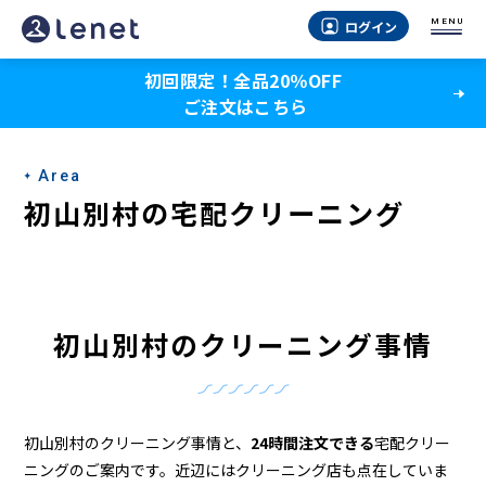
初
MENU
ログイン
山
初回限定！全品20％OFF
別
ご注文はこちら
村
の
Area
ク
初山別村の宅配クリーニング
リ
ー
ニ
初山別村のクリーニング事情
ン
グ
店
初山別村のクリーニング事情と、
24時間注文できる
宅配クリー
ニングのご案内です。近辺にはクリーニング店も点在していま