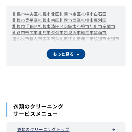
札幌市中央区
札幌市北区
札幌市東区
札幌市白石区
札幌市豊平区
札幌市南区
札幌市西区
札幌市厚別区
札幌市手稲区
札幌市清田区
函館市
小樽市
旭川市
室蘭市
釧路市
帯広市
北見市
夕張市
岩見沢市
網走市
留萌市
苫小牧市
稚内市
美唄市
芦別市
江別市
赤平市
紋別市
士別市
名寄市
三笠市
根室市
千歳市
滝川市
砂川市
歌志内市
深川市
富良野市
登別市
恵庭市
伊達市
北広島市
石狩市
北斗市
もっと見る
当別町
新篠津村
松前町
福島町
知内町
木古内町
七飯町
鹿部町
森町
八雲町
長万部町
江差町
上ノ国町
厚沢部町
乙部町
奥尻町
今金町
せたな町
島牧村
寿都町
黒松内町
蘭越町
ニセコ町
真狩村
留寿都村
喜茂別町
京極町
倶知安町
共和町
岩内町
泊村
神恵内村
積丹町
古平町
仁木町
余市町
赤井川村
南幌町
奈井江町
上砂川町
由仁町
長沼町
栗山町
月形町
浦臼町
新十津川町
妹背牛町
秩父別町
雨竜町
北竜町
沼田町
鷹栖町
東神楽町
当麻町
比布町
愛別町
上川町
東川町
衣類のクリーニング
美瑛町
上富良野町
中富良野町
南富良野町
占冠村
和寒町
サービスメニュー
剣淵町
下川町
美深町
音威子府村
中川町
幌加内町
増毛町
小平町
苫前町
羽幌町
遠別町
天塩町
猿払村
浜頓別町
中頓別町
枝幸町
豊富町
礼文町
利尻町
利尻富士町
幌延町
衣類のクリーニングトップ
美幌町
津別町
斜里町
清里町
小清水町
訓子府町
置戸町