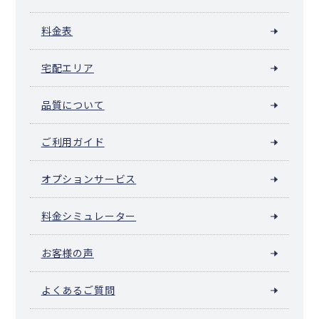
佐呂間町
遠軽町
湧別町
滝上町
興部町
西興部村
雄武町
大空町
豊浦町
壮瞥町
白老町
厚真町
洞爺湖町
安平町
料金表
むかわ町
日高町
平取町
新冠町
浦河町
様似町
えりも町
新ひだか町
音更町
士幌町
上士幌町
鹿追町
新得町
清水町
宅配エリア
芽室町
中札内村
更別村
大樹町
広尾町
幕別町
池田町
豊頃町
本別町
足寄町
陸別町
浦幌町
釧路町
厚岸町
浜中町
標茶町
弟子屈町
鶴居村
白糠町
別海町
中標津町
標津町
羅臼町
品質について
色丹村
泊村
留夜別村
留別村
紗那村
蘂取村
ご利用ガイド
オプションサービス
料金シミュレーター
お客様の声
よくあるご質問