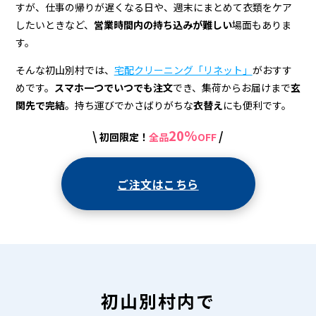
＆
すが、仕事の帰りが遅くなる日や、週末にまとめて衣類をケア
宅
したいときなど、
営業時間内の持ち込みが難しい
場面もありま
す。
配
ク
そんな初山別村では、
宅配クリーニング「リネット」
がおすす
めです。
スマホ一つでいつでも注文
でき、集荷からお届けまで
玄
リ
関先で完結
。持ち運びでかさばりがちな
衣替え
にも便利です。
ー
20%
\
/
初回限定！
全品
OFF
ニ
ン
ご注文はこちら
グ
初山別村内で