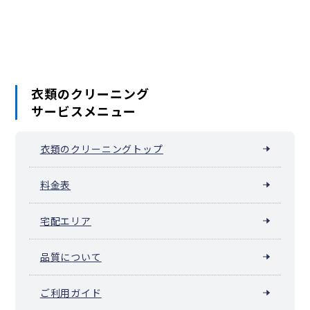
今金町
せたな町
島牧村
寿都町
黒松内町
蘭越町
ニセコ町
真狩村
留寿都村
喜茂別町
京極町
倶知安町
共和町
岩内町
泊村
神恵内村
積丹町
古平町
仁木町
余市町
赤井川村
南幌町
奈井江町
上砂川町
由仁町
長沼町
栗山町
月形町
浦臼町
新十津川町
妹背牛町
秩父別町
雨竜町
北竜町
沼田町
鷹栖町
東神楽町
当麻町
比布町
愛別町
上川町
東川町
美瑛町
衣類のクリーニング
上富良野町
中富良野町
南富良野町
占冠村
和寒町
剣淵町
サービスメニュー
下川町
美深町
音威子府村
中川町
幌加内町
増毛町
小平町
苫前町
羽幌町
初山別村
遠別町
天塩町
猿払村
浜頓別町
中頓別町
枝幸町
豊富町
礼文町
利尻町
利尻富士町
幌延町
衣類のクリーニングトップ
美幌町
津別町
斜里町
清里町
小清水町
訓子府町
置戸町
佐呂間町
遠軽町
湧別町
滝上町
興部町
西興部村
雄武町
大空町
豊浦町
壮瞥町
白老町
厚真町
洞爺湖町
安平町
料金表
むかわ町
日高町
平取町
新冠町
浦河町
様似町
えりも町
新ひだか町
音更町
士幌町
上士幌町
鹿追町
新得町
清水町
宅配エリア
芽室町
中札内村
更別村
大樹町
広尾町
幕別町
池田町
豊頃町
本別町
足寄町
陸別町
浦幌町
釧路町
厚岸町
浜中町
標茶町
弟子屈町
鶴居村
白糠町
別海町
中標津町
標津町
羅臼町
品質について
色丹村
泊村
留夜別村
留別村
紗那村
蘂取村
ご利用ガイド