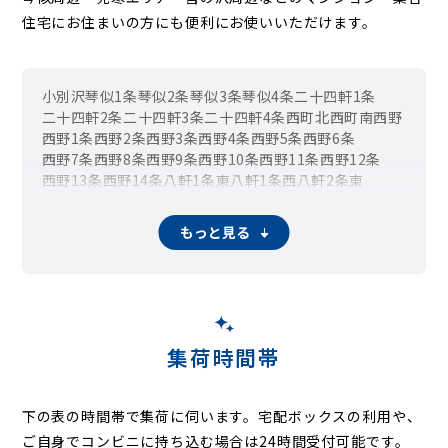
住宅にお住まいの方にも便利にお使いいただけます。
小別沢
琴似1条
琴似2条
琴似3条
琴似4条
二十四軒1条
二十四軒2条
二十四軒3条
二十四軒4条
西町北
西町南
西野
西野1条
西野2条
西野3条
西野4条
西野5条
西野6条
西野7条
西野8条
西野9条
西野10条
西野11条
西野12条
西野13条
西野14条
八軒1条東
八軒1条西
八軒2条東
八軒2条西
八軒3条東
八軒3条西
八軒4条東
八軒4条西
八軒5条東
八軒5条西
八軒6条東
八軒6条西
八軒7条東
もっと見る
八軒7条西
八軒8条東
八軒8条西
八軒9条東
八軒9条西
八軒10条東
八軒10条西
発寒
発寒1条
発寒2条
発寒3条
発寒4条
発寒5条
発寒6条
発寒7条
発寒8条
発寒9条
発寒10条
発寒11条
発寒12条
発寒13条
発寒14条
発寒15条
発寒16条
発寒17条
福井
平和
平和1条
平和2条
平和3条
宮の沢
宮の沢1条
宮の沢2条
宮の沢3条
宮の沢4条
集荷時間帯
山の手1条
山の手2条
山の手3条
山の手4条
山の手5条
山の手6条
山の手7条
下の表の時間帯で集荷に伺います。
宅配ボックスの利用や、
ご自身でコンビニに持ち込む場合は24時間受付可能です。