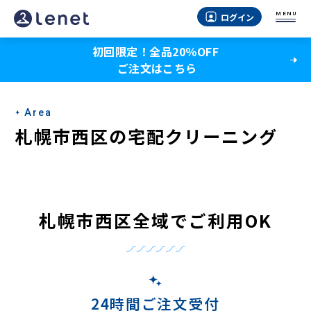
札
MENU
ログイン
幌
初回限定！全品20％OFF
市
ご注文はこちら
西
区
Area
の
札幌市西区の宅配クリーニング
宅
配
ク
札幌市西区全域でご利用OK
リ
ー
ニ
24時間ご注文受付