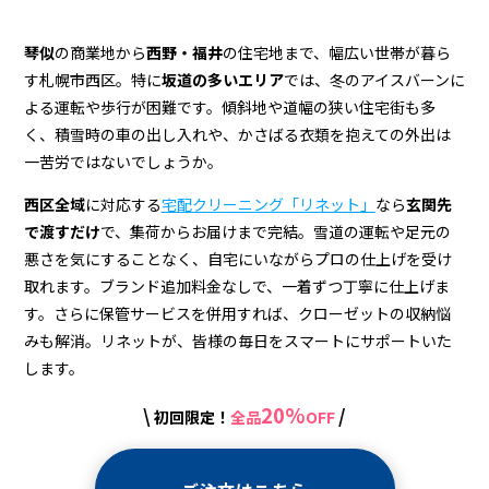
ン
グ
琴似
の商業地から
西野・福井
の住宅地まで、幅広い世帯が暮ら
す札幌市西区。特に
坂道の多いエリア
では、冬のアイスバーンに
よる運転や歩行が困難です。傾斜地や道幅の狭い住宅街も多
く、積雪時の車の出し入れや、かさばる衣類を抱えての外出は
一苦労ではないでしょうか。
西区全域
に対応する
宅配クリーニング「リネット」
なら
玄関先
で渡すだけ
で、集荷からお届けまで完結。雪道の運転や足元の
悪さを気にすることなく、自宅にいながらプロの仕上げを受け
取れます。ブランド追加料金なしで、一着ずつ丁寧に仕上げま
す。さらに保管サービスを併用すれば、クローゼットの収納悩
みも解消。リネットが、皆様の毎日をスマートにサポートいた
します。
20%
\
/
初回限定！
全品
OFF