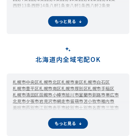
西野13条
西野14条
八軒1条東
八軒1条西
八軒2条東
八軒2条西
八軒3条東
八軒3条西
八軒4条東
八軒4条西
八軒5条東
八軒5条西
八軒6条東
八軒6条西
八軒7条東
もっと見る
八軒7条西
八軒8条東
八軒8条西
八軒9条東
八軒9条西
八軒10条東
八軒10条西
発寒
発寒1条
発寒2条
発寒3条
発寒4条
発寒5条
発寒6条
発寒7条
発寒8条
発寒9条
発寒10条
発寒11条
発寒12条
発寒13条
発寒14条
発寒15条
発寒16条
発寒17条
福井
平和
平和1条
平和2条
平和3条
宮の沢
宮の沢1条
宮の沢2条
宮の沢3条
宮の沢4条
北海道内全域宅配OK
山の手1条
山の手2条
山の手3条
山の手4条
山の手5条
山の手6条
山の手7条
札幌市中央区
札幌市北区
札幌市東区
札幌市白石区
札幌市豊平区
札幌市南区
札幌市厚別区
札幌市手稲区
札幌市清田区
函館市
小樽市
旭川市
室蘭市
釧路市
帯広市
北見市
夕張市
岩見沢市
網走市
留萌市
苫小牧市
稚内市
美唄市
芦別市
江別市
赤平市
紋別市
士別市
名寄市
三笠市
根室市
千歳市
滝川市
砂川市
歌志内市
深川市
富良野市
登別市
恵庭市
伊達市
北広島市
石狩市
北斗市
当別町
もっと見る
新篠津村
松前町
福島町
知内町
木古内町
七飯町
鹿部町
森町
八雲町
長万部町
江差町
上ノ国町
厚沢部町
乙部町
奥尻町