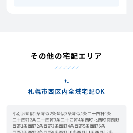
その他の宅配エリア
札幌市西区内全域宅配OK
小別沢
琴似1条
琴似2条
琴似3条
琴似4条
二十四軒1条
二十四軒2条
二十四軒3条
二十四軒4条
西町北
西町南
西野
西野1条
西野2条
西野3条
西野4条
西野5条
西野6条
西野7条
西野8条
西野9条
西野10条
西野11条
西野12条