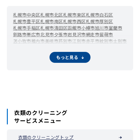
札幌市中央区
札幌市北区
札幌市東区
札幌市白石区
札幌市豊平区
札幌市南区
札幌市西区
札幌市厚別区
札幌市手稲区
札幌市清田区
函館市
小樽市
旭川市
室蘭市
釧路市
帯広市
北見市
夕張市
岩見沢市
網走市
留萌市
苫小牧市
稚内市
美唄市
芦別市
江別市
赤平市
紋別市
士別市
名寄市
三笠市
根室市
千歳市
滝川市
砂川市
歌志内市
深川市
富良野市
登別市
恵庭市
伊達市
北広島市
石狩市
北斗市
もっと見る
当別町
新篠津村
松前町
福島町
知内町
木古内町
七飯町
鹿部町
森町
八雲町
長万部町
江差町
上ノ国町
厚沢部町
乙部町
奥尻町
今金町
せたな町
島牧村
寿都町
黒松内町
蘭越町
ニセコ町
真狩村
留寿都村
喜茂別町
京極町
倶知安町
共和町
岩内町
泊村
神恵内村
積丹町
古平町
仁木町
余市町
赤井川村
南幌町
奈井江町
上砂川町
由仁町
長沼町
栗山町
月形町
浦臼町
新十津川町
妹背牛町
秩父別町
雨竜町
北竜町
沼田町
鷹栖町
東神楽町
当麻町
比布町
愛別町
上川町
東川町
衣類のクリーニング
美瑛町
上富良野町
中富良野町
南富良野町
占冠村
和寒町
サービスメニュー
剣淵町
下川町
美深町
音威子府村
中川町
幌加内町
増毛町
小平町
苫前町
羽幌町
初山別村
遠別町
天塩町
猿払村
浜頓別町
中頓別町
枝幸町
豊富町
礼文町
利尻町
利尻富士町
衣類のクリーニングトップ
幌延町
美幌町
津別町
斜里町
清里町
小清水町
訓子府町