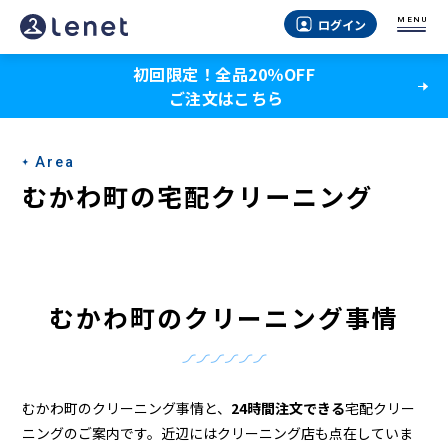
む
MENU
ログイン
か
初回限定！全品20％OFF
わ
ご注文はこちら
町
の
Area
ク
むかわ町の宅配クリーニング
リ
ー
ニ
むかわ町のクリーニング事情
ン
グ
店
むかわ町のクリーニング事情と、
24時間注文できる
宅配クリー
ニングのご案内です。近辺にはクリーニング店も点在していま