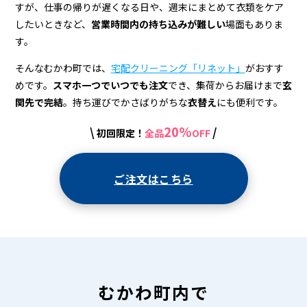
＆
すが、仕事の帰りが遅くなる日や、週末にまとめて衣類をケア
宅
したいときなど、
営業時間内の持ち込みが難しい
場面もありま
す。
配
ク
そんなむかわ町では、
宅配クリーニング「リネット」
がおすす
めです。
スマホ一つでいつでも注文
でき、集荷からお届けまで
玄
リ
関先で完結
。持ち運びでかさばりがちな
衣替え
にも便利です。
ー
20%
\
/
初回限定！
全品
OFF
ニ
ン
ご注文はこちら
グ
むかわ町内で