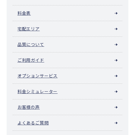
置戸町
佐呂間町
遠軽町
湧別町
滝上町
興部町
西興部村
雄武町
大空町
豊浦町
壮瞥町
白老町
厚真町
洞爺湖町
安平町
料金表
日高町
平取町
新冠町
浦河町
様似町
えりも町
新ひだか町
音更町
士幌町
上士幌町
鹿追町
新得町
清水町
芽室町
宅配エリア
中札内村
更別村
大樹町
広尾町
幕別町
池田町
豊頃町
本別町
足寄町
陸別町
浦幌町
釧路町
厚岸町
浜中町
標茶町
弟子屈町
鶴居村
白糠町
別海町
中標津町
標津町
羅臼町
色丹村
泊村
品質について
留夜別村
留別村
紗那村
蘂取村
ご利用ガイド
オプションサービス
料金シミュレーター
お客様の声
よくあるご質問