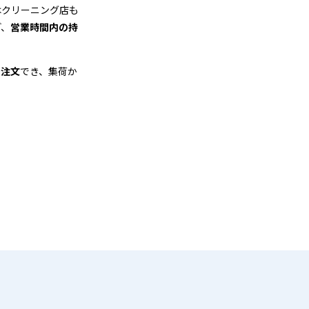
はクリーニング店も
ど、
営業時間内の持
も注文
でき、集荷か