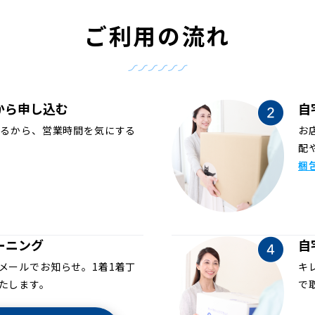
ご利用の流れ
から申し込む
自
めるから、営業時間を気にする
お
配
梱
ーニング
自
メールでお知らせ。1着1着丁
キ
たします。
で