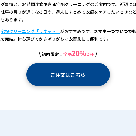
ング事情と、
24時間注文できる
宅配クリーニングのご案内です。近辺に
、仕事の帰りが遅くなる日や、週末にまとめて衣類をケアしたいときな
面もあります。
、
宅配クリーニング「リネット」
がおすすめです。
スマホ一つでいつで
先で完結
。持ち運びでかさばりがちな
衣替え
にも便利です。
20%
\
/
初回限定！
全品
OFF
ご注文はこちら