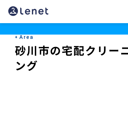
砂
川
市
Area
の
砂川市の宅配クリー
ク
ング
リ
ー
ニ
ン
グ
店