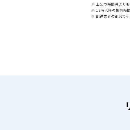
※ 上記の時間帯より
※ 18時以降の集荷
※ 配送業者の都合で