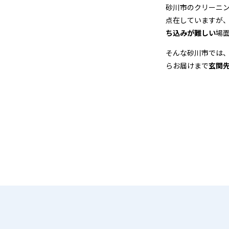
＆
砂川市のクリーニ
点在していますが
宅
ち込みが難しい
場
配
そんな砂川市では
らお届けまで
玄関
ク
リ
ー
ニ
ン
グ