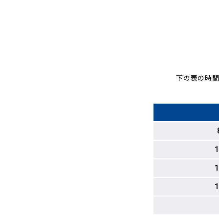
下の表の時間
1
1
1