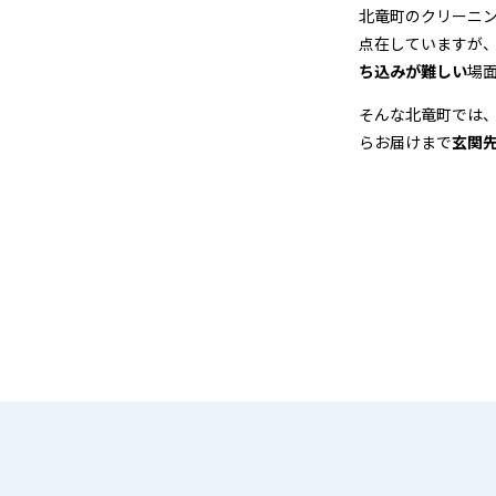
＆
北竜町のクリーニ
点在していますが
宅
ち込みが難しい
場
配
そんな北竜町では
らお届けまで
玄関
ク
リ
ー
ニ
ン
グ