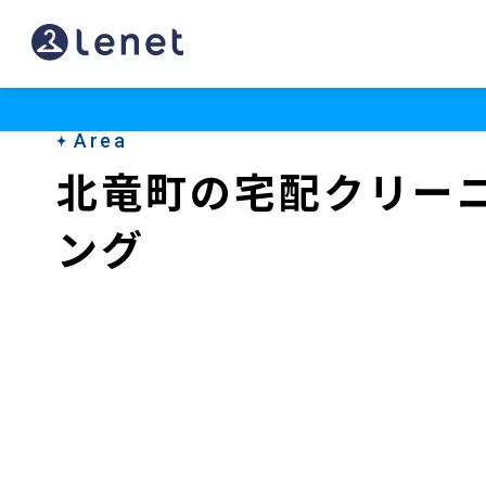
北
竜
町
Area
の
北竜町の宅配クリー
ク
ング
リ
ー
ニ
ン
グ
店