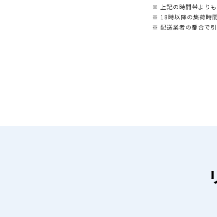
※ 上記の時間帯より
※ 18時以降の集荷
※ 配送業者の都合で