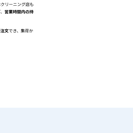
はクリーニング店も
ど、
営業時間内の持
も注文
でき、集荷か