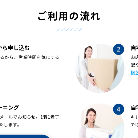
ご利用の流れ
から申し込む
自
めるから、営業時間を気にする
お
配
梱
ーニング
自
メールでお知らせ。1着1着丁
キ
たします。
で