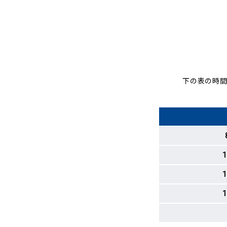
下の表の時間
1
1
1