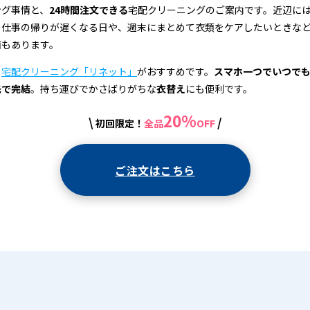
ング事情と、
24時間注文できる
宅配クリーニングのご案内です。近辺に
、仕事の帰りが遅くなる日や、週末にまとめて衣類をケアしたいときな
面もあります。
、
宅配クリーニング「リネット」
がおすすめです。
スマホ一つでいつで
先で完結
。持ち運びでかさばりがちな
衣替え
にも便利です。
20%
\
/
初回限定！
全品
OFF
ご注文はこちら