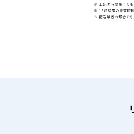
※ 上記の時間帯より
※ 18時以降の集荷
※ 配送業者の都合で