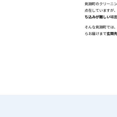
＆
剣淵町のクリーニ
点在していますが
宅
ち込みが難しい
場
配
そんな剣淵町では
らお届けまで
玄関
ク
リ
ー
ニ
ン
グ