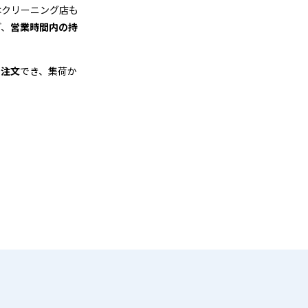
はクリーニング店も
ど、
営業時間内の持
も注文
でき、集荷か