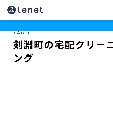
剣
淵
町
Area
の
剣淵町の宅配クリー
ク
ング
リ
ー
ニ
ン
グ
店