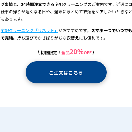
ング事情と、
24時間注文できる
宅配クリーニングのご案内です。近辺に
、仕事の帰りが遅くなる日や、週末にまとめて衣類をケアしたいときな
面もあります。
、
宅配クリーニング「リネット」
がおすすめです。
スマホ一つでいつで
先で完結
。持ち運びでかさばりがちな
衣替え
にも便利です。
20%
\
/
初回限定！
全品
OFF
ご注文はこちら