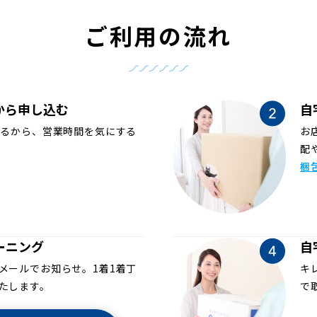
ご利用の流れ
から申し込む
自
めるから、営業時間を気にする
お
配
梱
ーニング
自
メールでお知らせ。1着1着丁
キ
たします。
で