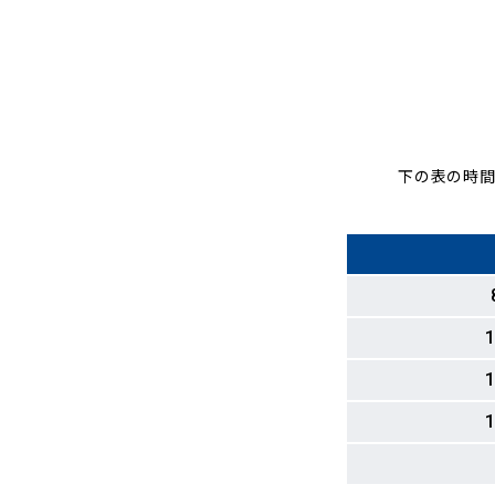
下の表の時間
1
1
1