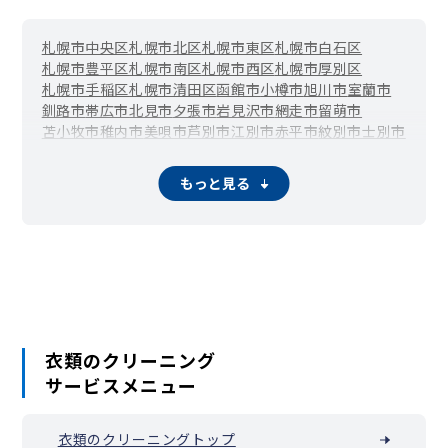
札幌市中央区
札幌市北区
札幌市東区
札幌市白石区
札幌市豊平区
札幌市南区
札幌市西区
札幌市厚別区
札幌市手稲区
札幌市清田区
函館市
小樽市
旭川市
室蘭市
釧路市
帯広市
北見市
夕張市
岩見沢市
網走市
留萌市
苫小牧市
稚内市
美唄市
芦別市
江別市
赤平市
紋別市
士別市
名寄市
三笠市
根室市
千歳市
滝川市
砂川市
歌志内市
深川市
富良野市
登別市
恵庭市
伊達市
北広島市
石狩市
北斗市
もっと見る
当別町
新篠津村
松前町
福島町
知内町
木古内町
七飯町
鹿部町
森町
八雲町
長万部町
江差町
上ノ国町
厚沢部町
乙部町
奥尻町
今金町
せたな町
島牧村
寿都町
黒松内町
蘭越町
ニセコ町
真狩村
留寿都村
喜茂別町
京極町
倶知安町
共和町
岩内町
泊村
神恵内村
積丹町
古平町
仁木町
余市町
赤井川村
南幌町
奈井江町
上砂川町
由仁町
長沼町
栗山町
月形町
浦臼町
新十津川町
妹背牛町
秩父別町
雨竜町
北竜町
沼田町
鷹栖町
東神楽町
当麻町
比布町
愛別町
上川町
東川町
衣類のクリーニング
美瑛町
上富良野町
中富良野町
南富良野町
占冠村
和寒町
サービスメニュー
剣淵町
下川町
美深町
音威子府村
中川町
幌加内町
増毛町
小平町
苫前町
羽幌町
初山別村
遠別町
天塩町
猿払村
浜頓別町
中頓別町
枝幸町
豊富町
礼文町
利尻町
利尻富士町
衣類のクリーニングトップ
幌延町
美幌町
津別町
斜里町
清里町
小清水町
置戸町