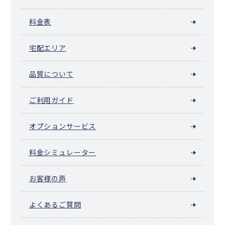
佐呂間町
遠軽町
湧別町
滝上町
興部町
西興部村
雄武町
大空町
豊浦町
壮瞥町
白老町
厚真町
洞爺湖町
安平町
料金表
むかわ町
日高町
平取町
新冠町
浦河町
様似町
えりも町
新ひだか町
音更町
士幌町
上士幌町
鹿追町
新得町
清水町
宅配エリア
芽室町
中札内村
更別村
大樹町
広尾町
幕別町
池田町
豊頃町
本別町
足寄町
陸別町
浦幌町
釧路町
厚岸町
浜中町
標茶町
弟子屈町
鶴居村
白糠町
別海町
中標津町
標津町
羅臼町
品質について
色丹村
泊村
留夜別村
留別村
紗那村
蘂取村
ご利用ガイド
オプションサービス
料金シミュレーター
お客様の声
よくあるご質問