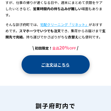
＆
すが、仕事の帰りが遅くなる日や、週末にまとめて衣類をケア
宅
したいときなど、
営業時間内の持ち込みが難しい
場面もありま
す。
配
ク
そんな訓子府町では、
宅配クリーニング「リネット」
がおすす
めです。
スマホ一つでいつでも注文
でき、集荷からお届けまで
玄
リ
関先で完結
。持ち運びでかさばりがちな
衣替え
にも便利です。
ー
20%
\
/
初回限定！
全品
OFF
ニ
ン
ご注文はこちら
グ
訓子府町内で