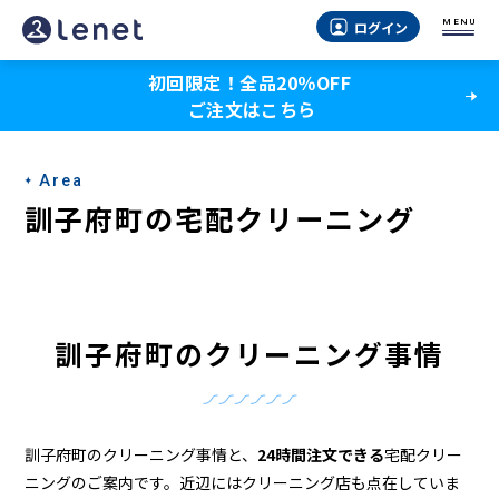
訓
MENU
ログイン
子
初回限定！全品20％OFF
府
ご注文はこちら
町
の
Area
ク
訓子府町の宅配クリーニング
リ
ー
ニ
訓子府町のクリーニング事情
ン
グ
店
訓子府町のクリーニング事情と、
24時間注文できる
宅配クリー
ニングのご案内です。近辺にはクリーニング店も点在していま