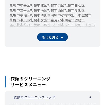
札幌市中央区
札幌市北区
札幌市東区
札幌市白石区
札幌市豊平区
札幌市南区
札幌市西区
札幌市厚別区
札幌市手稲区
札幌市清田区
函館市
小樽市
旭川市
室蘭市
釧路市
帯広市
北見市
夕張市
岩見沢市
網走市
留萌市
苫小牧市
稚内市
美唄市
芦別市
江別市
赤平市
紋別市
士別市
名寄市
三笠市
根室市
千歳市
滝川市
砂川市
歌志内市
深川市
富良野市
恵庭市
伊達市
北広島市
石狩市
北斗市
当別町
もっと見る
新篠津村
松前町
福島町
知内町
木古内町
七飯町
鹿部町
森町
八雲町
長万部町
江差町
上ノ国町
厚沢部町
乙部町
奥尻町
今金町
せたな町
島牧村
寿都町
黒松内町
蘭越町
ニセコ町
真狩村
留寿都村
喜茂別町
京極町
倶知安町
共和町
岩内町
泊村
神恵内村
積丹町
古平町
仁木町
余市町
赤井川村
南幌町
奈井江町
上砂川町
由仁町
長沼町
栗山町
月形町
浦臼町
新十津川町
妹背牛町
秩父別町
雨竜町
北竜町
沼田町
鷹栖町
東神楽町
当麻町
比布町
愛別町
上川町
東川町
美瑛町
衣類のクリーニング
上富良野町
中富良野町
南富良野町
占冠村
和寒町
剣淵町
サービスメニュー
下川町
美深町
音威子府村
中川町
幌加内町
増毛町
小平町
苫前町
羽幌町
初山別村
遠別町
天塩町
猿払村
浜頓別町
中頓別町
枝幸町
豊富町
礼文町
利尻町
利尻富士町
幌延町
衣類のクリーニングトップ
美幌町
津別町
斜里町
清里町
小清水町
訓子府町
置戸町
佐呂間町
遠軽町
湧別町
滝上町
興部町
西興部村
雄武町