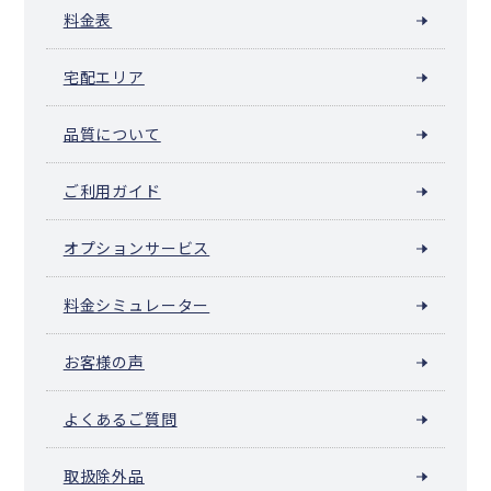
大空町
豊浦町
壮瞥町
白老町
厚真町
洞爺湖町
安平町
料金表
むかわ町
日高町
平取町
新冠町
浦河町
様似町
えりも町
新ひだか町
音更町
士幌町
上士幌町
鹿追町
新得町
清水町
宅配エリア
芽室町
中札内村
更別村
大樹町
広尾町
幕別町
池田町
豊頃町
本別町
足寄町
陸別町
浦幌町
釧路町
厚岸町
浜中町
標茶町
弟子屈町
鶴居村
白糠町
別海町
中標津町
標津町
羅臼町
品質について
色丹村
泊村
留夜別村
留別村
紗那村
蘂取村
ご利用ガイド
オプションサービス
料金シミュレーター
お客様の声
よくあるご質問
取扱除外品