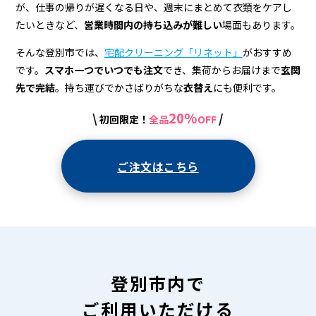
宅
が、仕事の帰りが遅くなる日や、週末にまとめて衣類をケアし
配
たいときなど、
営業時間内の持ち込みが難しい
場面もあります。
ク
そんな登別市では、
宅配クリーニング「リネット」
がおすすめ
リ
です。
スマホ一つでいつでも注文
でき、集荷からお届けまで
玄関
先で完結
。持ち運びでかさばりがちな
衣替え
にも便利です。
ー
20%
\
/
初回限定！
全品
OFF
ニ
ン
ご注文はこちら
グ
登別市内で
ご利用いただける