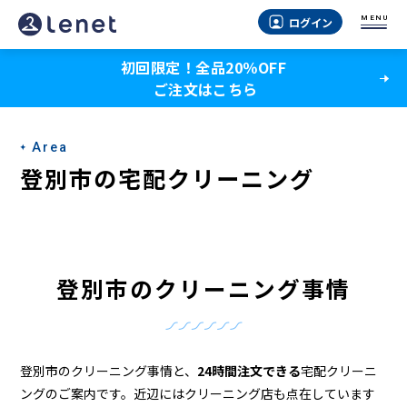
登
MENU
ログイン
別
初回限定！全品20％OFF
市
ご注文はこちら
の
ク
Area
リ
登別市の宅配クリーニング
ー
ニ
ン
登別市のクリーニング事情
グ
店
＆
登別市のクリーニング事情と、
24時間注文できる
宅配クリーニ
ングのご案内です。近辺にはクリーニング店も点在しています