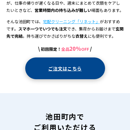
宅
が、仕事の帰りが遅くなる日や、週末にまとめて衣類をケアし
配
たいときなど、
営業時間内の持ち込みが難しい
場面もあります。
ク
そんな池田町では、
宅配クリーニング「リネット」
がおすすめ
リ
です。
スマホ一つでいつでも注文
でき、集荷からお届けまで
玄関
先で完結
。持ち運びでかさばりがちな
衣替え
にも便利です。
ー
20%
\
/
初回限定！
全品
OFF
ニ
ン
ご注文はこちら
グ
池田町内で
ご利用いただける