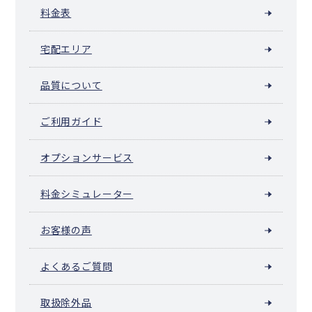
雄武町
大空町
豊浦町
壮瞥町
白老町
厚真町
洞爺湖町
安平町
料金表
むかわ町
日高町
平取町
新冠町
浦河町
様似町
えりも町
新ひだか町
音更町
士幌町
上士幌町
鹿追町
新得町
清水町
宅配エリア
芽室町
中札内村
更別村
大樹町
広尾町
幕別町
豊頃町
本別町
足寄町
陸別町
浦幌町
釧路町
厚岸町
浜中町
標茶町
弟子屈町
鶴居村
白糠町
別海町
中標津町
標津町
羅臼町
色丹村
泊村
品質について
留夜別村
留別村
紗那村
蘂取村
ご利用ガイド
オプションサービス
料金シミュレーター
お客様の声
よくあるご質問
取扱除外品