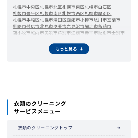
札幌市中央区
札幌市北区
札幌市東区
札幌市白石区
札幌市豊平区
札幌市南区
札幌市西区
札幌市厚別区
札幌市手稲区
札幌市清田区
函館市
小樽市
旭川市
室蘭市
釧路市
帯広市
北見市
夕張市
岩見沢市
網走市
留萌市
苫小牧市
稚内市
美唄市
芦別市
江別市
赤平市
紋別市
士別市
名寄市
三笠市
根室市
千歳市
滝川市
砂川市
歌志内市
深川市
富良野市
登別市
恵庭市
伊達市
北広島市
石狩市
北斗市
もっと見る
当別町
新篠津村
松前町
福島町
知内町
木古内町
七飯町
鹿部町
森町
八雲町
長万部町
江差町
上ノ国町
厚沢部町
乙部町
奥尻町
今金町
せたな町
島牧村
寿都町
黒松内町
蘭越町
ニセコ町
真狩村
留寿都村
喜茂別町
京極町
倶知安町
共和町
岩内町
泊村
神恵内村
積丹町
古平町
仁木町
余市町
赤井川村
南幌町
奈井江町
上砂川町
由仁町
長沼町
栗山町
月形町
浦臼町
新十津川町
妹背牛町
秩父別町
雨竜町
北竜町
沼田町
鷹栖町
東神楽町
当麻町
比布町
愛別町
上川町
東川町
衣類のクリーニング
美瑛町
上富良野町
中富良野町
南富良野町
占冠村
和寒町
サービスメニュー
剣淵町
下川町
美深町
音威子府村
中川町
幌加内町
増毛町
小平町
苫前町
羽幌町
初山別村
遠別町
天塩町
猿払村
浜頓別町
中頓別町
枝幸町
豊富町
礼文町
利尻町
利尻富士町
衣類のクリーニングトップ
幌延町
美幌町
津別町
斜里町
清里町
小清水町
訓子府町
置戸町
佐呂間町
遠軽町
湧別町
滝上町
興部町
西興部村