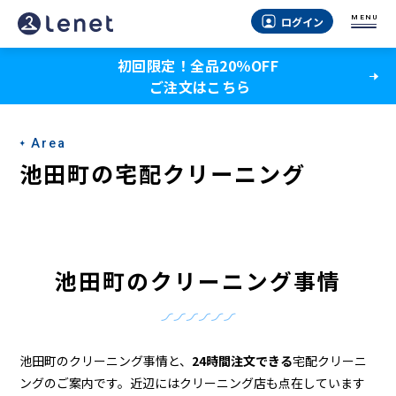
池
MENU
ログイン
田
初回限定！全品20％OFF
町
ご注文はこちら
の
ク
Area
リ
池田町の宅配クリーニング
ー
ニ
ン
池田町のクリーニング事情
グ
店
＆
池田町のクリーニング事情と、
24時間注文できる
宅配クリーニ
ングのご案内です。近辺にはクリーニング店も点在しています