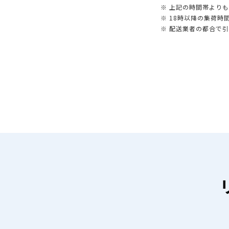
※ 上記の時間帯より
※ 18時以降の集荷
※ 配送業者の都合で