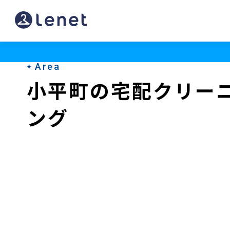
小
平
町
Area
の
小平町の宅配クリー
ク
ング
リ
ー
ニ
ン
グ
店