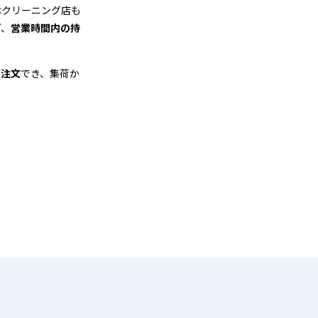
はクリーニング店も
ど、
営業時間内の持
も注文
でき、集荷か