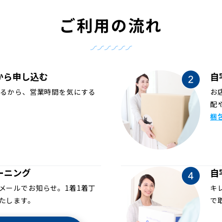
ご利用の流れ
から申し込む
自
めるから、営業時間を気にする
お
配
梱
ーニング
自
メールでお知らせ。1着1着丁
キ
たします。
で