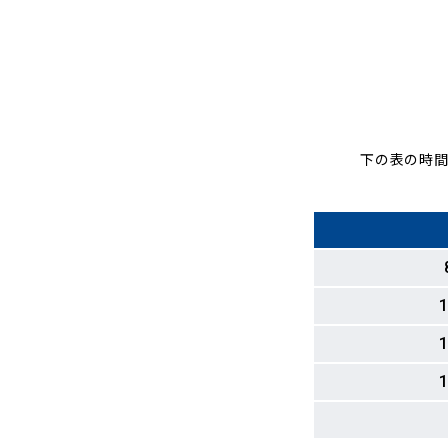
下の表の時間
1
1
1