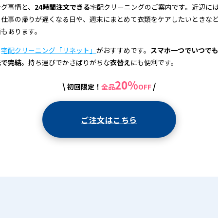
ング事情と、
24時間注文できる
宅配クリーニングのご案内です。近辺に
、仕事の帰りが遅くなる日や、週末にまとめて衣類をケアしたいときな
面もあります。
、
宅配クリーニング「リネット」
がおすすめです。
スマホ一つでいつで
先で完結
。持ち運びでかさばりがちな
衣替え
にも便利です。
20%
\
/
初回限定！
全品
OFF
ご注文はこちら