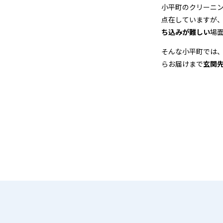
＆
小平町のクリーニ
点在していますが
宅
ち込みが難しい
場
配
そんな小平町では
らお届けまで
玄関
ク
リ
ー
ニ
ン
グ